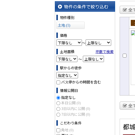
沿線・駅から探す
全
物件の条件で絞り込む
物件種別
土地 (1)
売
価格
～
土地面積
坪数で検索
～
駅からの徒歩
バス停からの時間を含む
情報公開日
指定なし
本日公開
(0)
全
3日以内に公開
(0)
7日以内に公開
(0)
こだわり条件
都
角地
(0)