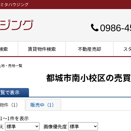
ミタハウジング
0986-4
検索
賃貸物件検索
不動産売却
ス
土地・売地一覧
都城市南小校区の売買
表示
物件（1）
販売中（1）
 1～1件を表示
え
画像優先度