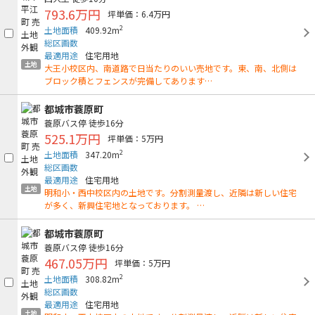
793.6万円
坪単価：6.4万円
2
土地面積
409.92m
総区画数
最適用途
住宅用地
土地
大王小校区内、南道路で日当たりのいい売地です。東、南、北側は
ブロック積とフェンスが完備してあります…
都城市蓑原町
蓑原バス停
徒歩16分
525.1万円
坪単価：5万円
2
土地面積
347.20m
総区画数
最適用途
住宅用地
土地
明和小・西中校区内の土地です。分割測量渡し、近隣は新しい住宅
が多く、新興住宅地となっております。 …
都城市蓑原町
蓑原バス停
徒歩16分
467.05万円
坪単価：5万円
2
土地面積
308.82m
総区画数
最適用途
住宅用地
土地