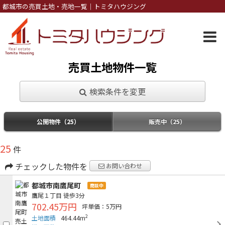
都城市の売買土地・売地一覧｜トミタハウジング
売買土地物件一覧
検索条件を変更
公開物件（25）
販売中（25）
25
件
チェックした物件を
お問い合わせ
都城市南鷹尾町
商談中
鷹尾１丁目
徒歩3分
702.45万円
坪単価：5万円
2
土地面積
464.44m