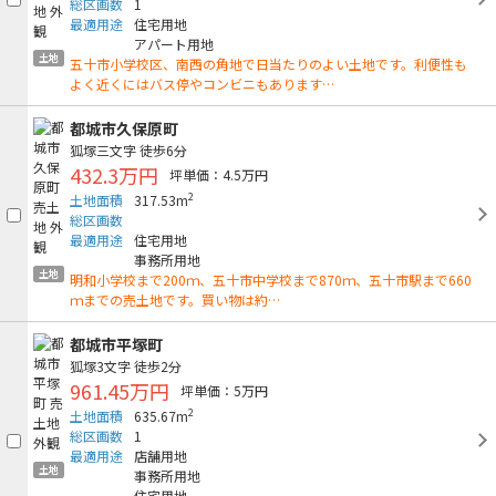
総区画数
1
最適用途
住宅用地
アパート用地
土地
五十市小学校区、南西の角地で日当たりのよい土地です。利便性も
よく近くにはバス停やコンビニもあります…
都城市久保原町
狐塚三文字
徒歩6分
432.3万円
坪単価：4.5万円
2
土地面積
317.53m
総区画数
最適用途
住宅用地
事務所用地
土地
明和小学校まで200ｍ、五十市中学校まで870ｍ、五十市駅まで660
ｍまでの売土地です。買い物は約…
都城市平塚町
狐塚3文字
徒歩2分
961.45万円
坪単価：5万円
2
土地面積
635.67m
総区画数
1
最適用途
店舗用地
土地
事務所用地
住宅用地