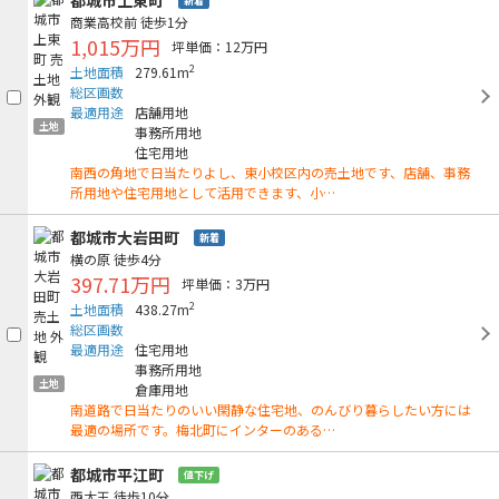
新着
商業高校前
徒歩1分
1,015万円
坪単価：12万円
2
土地面積
279.61m
総区画数
最適用途
店舗用地
土地
事務所用地
住宅用地
南西の角地で日当たりよし、東小校区内の売土地です、店舗、事務
所用地や住宅用地として活用できます、小…
都城市大岩田町
新着
横の原
徒歩4分
397.71万円
坪単価：3万円
2
土地面積
438.27m
総区画数
最適用途
住宅用地
事務所用地
土地
倉庫用地
南道路で日当たりのいい閑静な住宅地、のんびり暮らしたい方には
最適の場所です。梅北町にインターのある…
都城市平江町
値下げ
西大王
徒歩10分