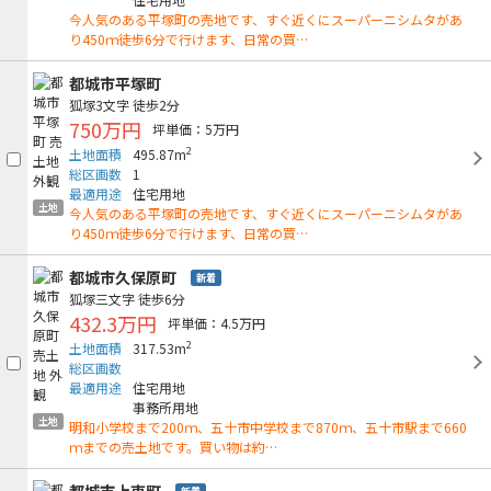
今人気のある平塚町の売地です、すぐ近くにスーパーニシムタがあ
り450ｍ徒歩6分で行けます、日常の買…
都城市平塚町
狐塚3文字
徒歩2分
750万円
坪単価：5万円
2
土地面積
495.87m
総区画数
1
最適用途
住宅用地
土地
今人気のある平塚町の売地です、すぐ近くにスーパーニシムタがあ
り450ｍ徒歩6分で行けます、日常の買…
都城市久保原町
新着
狐塚三文字
徒歩6分
432.3万円
坪単価：4.5万円
2
土地面積
317.53m
総区画数
最適用途
住宅用地
事務所用地
土地
明和小学校まで200ｍ、五十市中学校まで870ｍ、五十市駅まで660
ｍまでの売土地です。買い物は約…
都城市上東町