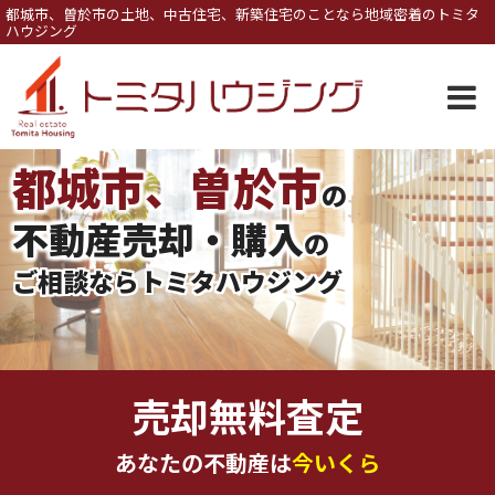
都城市、曽於市の土地、中古住宅、新築住宅のことなら地域密着のトミタ
ハウジング
都城市、曽於市
の
不動産売却・購入
の
ご相談ならトミタハウジング
売却無料査定
あなたの不動産は
今いくら