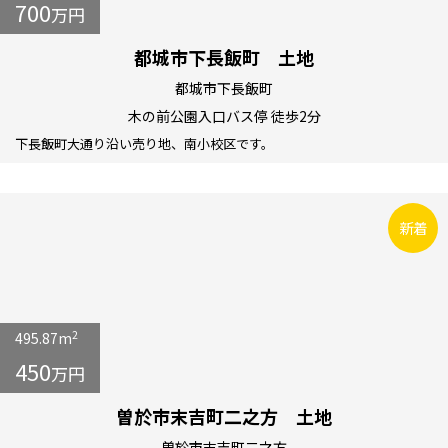
700
万円
都城市下長飯町 土地
都城市下長飯町
木の前公園入口バス停 徒歩2分
下長飯町大通り沿い売り地、南小校区です。
新着
2
495.87m
450
万円
曽於市末吉町二之方 土地
曽於市末吉町二之方