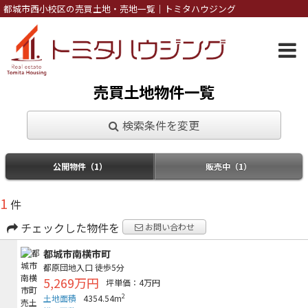
都城市西小校区の売買土地・売地一覧｜トミタハウジング
売買土地物件一覧
検索条件を変更
公開物件（1）
販売中（1）
1
件
チェックした物件を
お問い合わせ
都城市南横市町
都原団地入口
徒歩5分
5,269万円
坪単価：4万円
2
土地面積
4354.54m