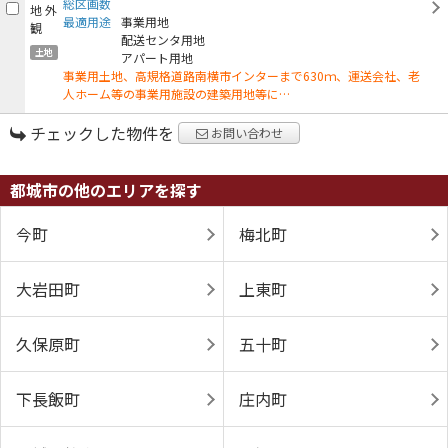
総区画数
最適用途
事業用地
配送センタ用地
土地
アパート用地
事業用土地、高規格道路南横市インターまで630ｍ、運送会社、老
人ホーム等の事業用施設の建築用地等に…
チェックした物件を
お問い合わせ
都城市の他のエリアを探す
今町
梅北町
大岩田町
上東町
久保原町
五十町
下長飯町
庄内町