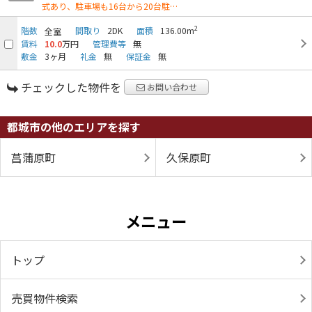
式あり、駐車場も16台から20台駐…
2
階数
間取り
2DK
面積
136.00m
全室
賃料
10.0
万円
管理費等
無
敷金
3ヶ月
礼金
無
保証金
無
チェックした物件を
お問い合わせ
都城市の他のエリアを探す
菖蒲原町
久保原町
メニュー
トップ
売買物件検索