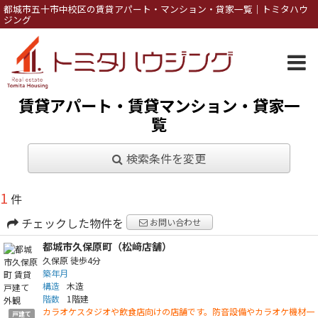
都城市五十市中校区の賃貸アパート・マンション・貸家一覧｜トミタハウ
ジング
賃貸アパート・賃貸マンション・貸家一
覧
検索条件を変更
1
件
チェックした物件を
お問い合わせ
都城市久保原町（松﨑店舗）
久保原
徒歩4分
築年月
構造
木造
階数
1階建
カラオケスタジオや飲食店向けの店舗です。防音設備やカラオケ機材一
戸建て