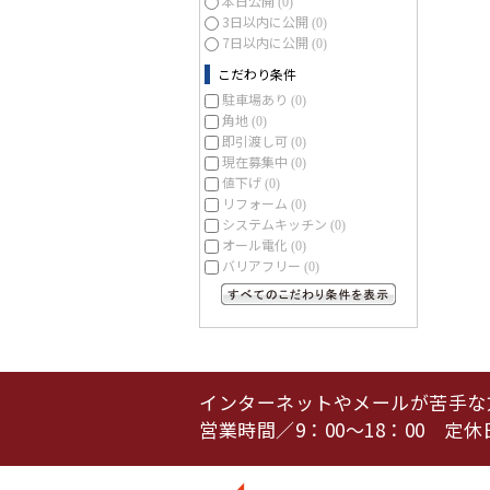
本日公開
(0)
3日以内に公開
(0)
7日以内に公開
(0)
こだわり条件
駐車場あり
(0)
角地
(0)
即引渡し可
(0)
現在募集中
(0)
値下げ
(0)
リフォーム
(0)
システムキッチン
(0)
オール電化
(0)
バリアフリー
(0)
すべてのこだわり条件を見る
インターネットやメールが苦手な
営業時間／9：00～18：00 定