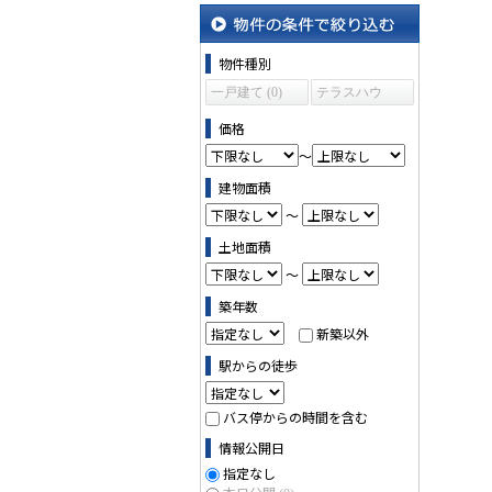
沿線・駅から探す
物件の条件で絞り込む
物件種別
一戸建て (0)
テラスハウ
ス (0)
価格
～
建物面積
～
土地面積
～
築年数
新築以外
駅からの徒歩
バス停からの時間を含む
情報公開日
指定なし