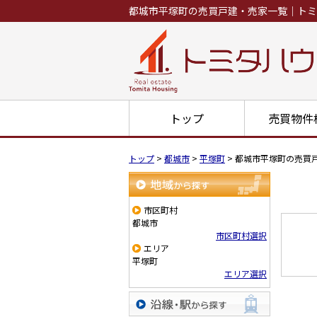
都城市平塚町の売買戸建・売家一覧｜トミ
トップ
売買物件
トップ
>
都城市
>
平塚町
>
都城市平塚町の売買
地域から探す
市区町村
都城市
市区町村選択
エリア
平塚町
エリア選択