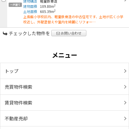
建物構造
軽量鉄骨造
一戸建て
2
建物面積
109.80m
2
土地面積
605.39m
上長飯小学校区内、軽量鉄骨造の中古住宅です、土地が広く小学
校近し、外壁塗替えや室内を綺麗にリフォー…
チェックした物件を
お問い合わせ
メニュー
トップ
売買物件検索
賃貸物件検索
不動産売却