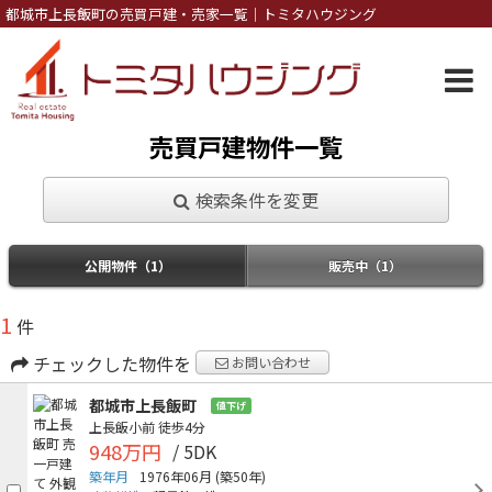
都城市上長飯町の売買戸建・売家一覧｜トミタハウジング
売買戸建物件一覧
検索条件を変更
公開物件（1）
販売中（1）
1
件
チェックした物件を
お問い合わせ
都城市上長飯町
値下げ
上長飯小前
徒歩4分
948万円
/ 5DK
築年月
1976年06月
(築50年)