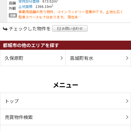
2
使用部分面積
673.02m
2
土地面積
1366.10m
事業用店舗の売り物件、コインランドリー営業中です。土地も広く
店舗
駐車スペースも十分あります。 現在未…
チェックした物件を
お問い合わせ
都城市の他のエリアを探す
久保原町
高城町有水
メニュー
トップ
売買物件検索