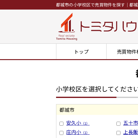
都城市の小学校区で売買物件を探す｜都城
トップ
売買物件
小学校区を選択してくださ
都城市
安久小
五十市
（1）
庄内小
上長飯
（1）