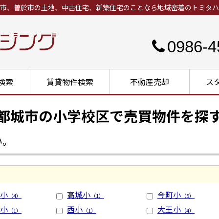
市、曽於市の土地、中古住宅、新築住宅のことなら地域密着のトミタハ
0986-4
検索
賃貸物件検索
不動産売却
ス
都城市の小学校区で売買物件を探
い。
小
高城小
今町小
（4）
（1）
（5）
小
西小
大王小
（1）
（1）
（4）