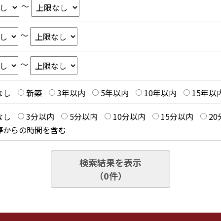
～
～
～
なし
新築
3年以内
5年以内
10年以内
15年以
なし
3分以内
5分以内
10分以内
15分以内
2
停からの時間を含む
検索結果を表示
（
0
件）