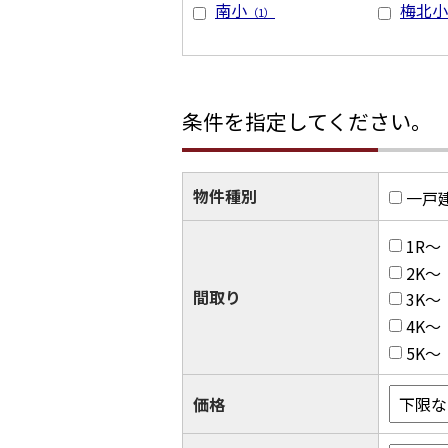
南小
梅北小
（1）
条件を指定してください。
物件種別
一戸
1R～
2K～
間取り
3K～
4K～
5K～
価格