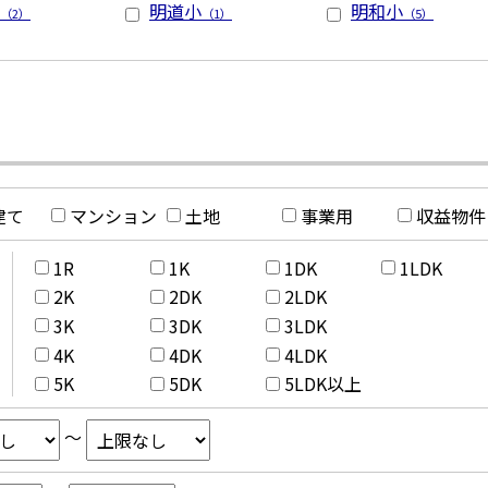
明道小
明和小
（2）
（1）
（5）
建て
マンション
土地
事業用
収益物件
1R
1K
1DK
1LDK
2K
2DK
2LDK
3K
3DK
3LDK
4K
4DK
4LDK
5K
5DK
5LDK以上
～